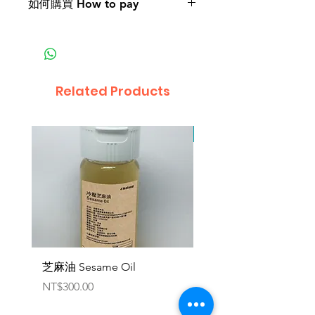
如何購買 How to pay
Taiwan, can be exported.
1產品產地與購買地點為同一國
家：
‧匯款
‧貨到付款，手續費依不同地區規
Related Products
定辦理
2產品產地與購買地點為不同國
因原物料供應有限，暫停
家：
‧匯款
‧專員洽談議定
3接受幣別：
‧美元、歐元、人民幣、新台幣、
加密貨幣
芝麻油 Sesame Oil
機能健速餐 - 軍規一般版
Emergency Food Pack
Price
NT$300.00
Military General Ver