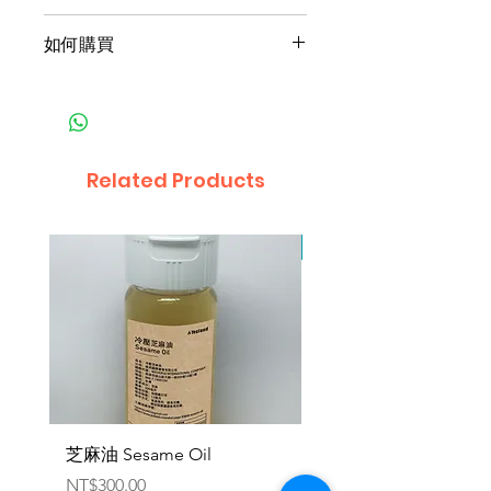
台灣，可跨國供應。
如何購買
1產品產地與購買地點為同一國
家：
‧匯款
‧貨到付款，手續費依不同地區規
Related Products
定辦理
2產品產地與購買地點為不同國
因原物料供應有限，暫停
家：
‧匯款
‧專員洽談議定
3接受幣別：
‧美元、歐元、人民幣、新台幣、
加密貨幣
芝麻油 Sesame Oil
機能健速餐 - 軍規一般版
Emergency Food Pack
Price
NT$300.00