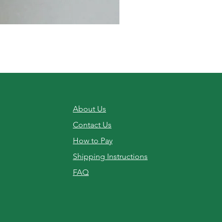
機能健速餐 - 軍規一般版 ( Emerge
Price
NT$345.00
About Us
Contact Us
How to Pay
Shipping Instructions
FAQ