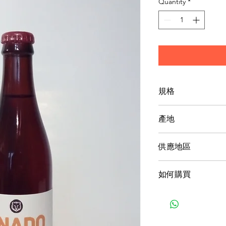
Quantity
*
規格
【重量】330毫升
產地
台灣
供應地區
台灣，可跨國供應
如何購買
1產品產地與購買
‧匯款
‧貨到付款，手續