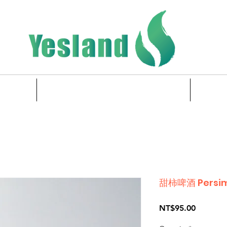
EMERGENCY SPECIALITIES
甜柿啤酒 Persim
Price
NT$95.00