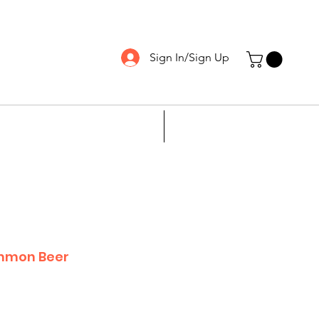
Sign In/Sign Up
PRODUCTS v
More
mon Beer