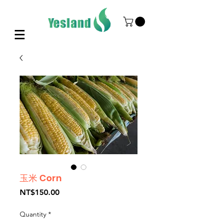
玉米 Corn
Price
NT$150.00
Quantity
*