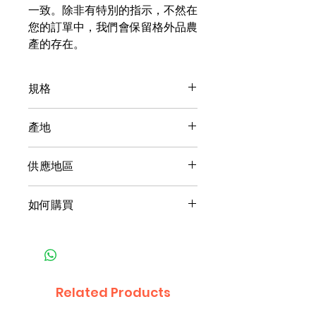
一致。除非有特別的指示，不然在
您的訂單中，我們會保留格外品農
產的存在。
規格
【重量】1公斤
產地
台灣
供應地區
台灣，不提供跨國供應。
如何購買
1產品產地與購買地點為同一國
家：
‧匯款
‧貨到付款，手續費依不同地區規
Related Products
定辦理