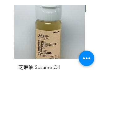
2產品產地與購買地點為不同國
因原物料供應有限，暫停
家：
‧匯款
‧專員洽談議定
3接受幣別：
‧美元、歐元、人民幣、新台幣、
加密貨幣
芝麻油 Sesame Oil
機能健速餐 - 軍規一般版
Emergency Food Pack
Price
NT$300.00
Military General Ver
Price
NT$345.00
Yesland
聯絡處：台北市建國南路一段286巷17號2
樓
(台湾)
+886 977 116 735