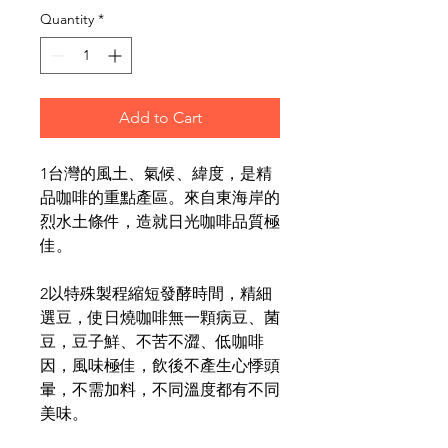
Quantity
*
Add to Cart
1台灣的風土、氣候、緯度，是精
品咖啡的重點產區。來自東海岸的
烈水土條件，造就日光咖啡品質極
佳。
2以特殊製程縮短發酵時間，精細
選豆，使日燒咖啡無一顆病豆、菌
豆，豆子鮮、不苦不澀、低咖啡
因，風味極佳，飲後不產生心悸頭
暈，不需加料，不同溫度都有不同
美味。