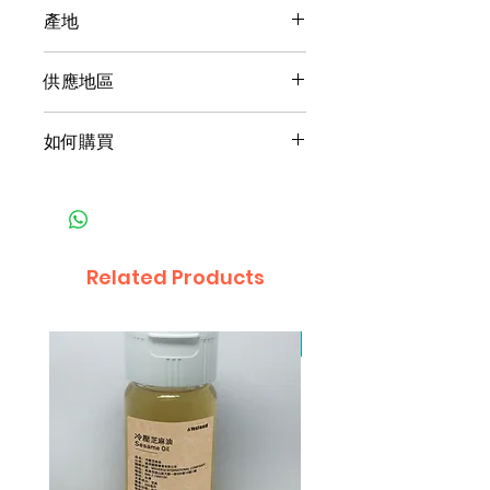
100公克原豆真空裝。
產地
台灣
供應地區
台灣，可跨國供應。
如何購買
1產品產地與購買地點為同一國
家：
‧匯款
‧貨到付款，手續費依不同地區規
Related Products
定辦理
2產品產地與購買地點為不同國
因原物料供應有限，暫停
家：
‧匯款
‧專員洽談議定
3接受幣別：