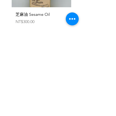
‧美元、歐元、人民幣、新台幣、
加密貨幣
芝麻油 Sesame Oil
機能健速餐 - 軍規一般版
Emergency Food Pack
Price
NT$300.00
Military General Ver
Price
NT$345.00
Yesland
聯絡處：台北市建國南路一段286巷17號2
樓
(台湾)
+886 977 116 735
Terms of Service and Disclaimer
Return and Replacement
Products
Seasonal Hot Items